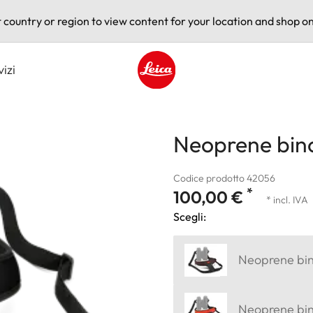
t country or region to view content for your location and shop on
vizi
Leica logo - Home
Neoprene bino
Codice prodotto 42056
*
100,00 €
* incl. IVA
Scegli:
Neoprene bin
Neoprene bin