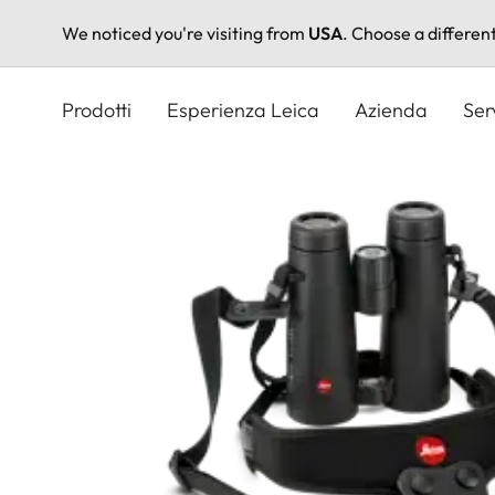
We noticed you're visiting from
USA
. Choose a differen
Salta
al
Prodotti
Esperienza Leica
Azienda
Ser
contenuto
principale