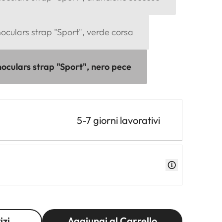
culars strap "Sport", verde corsa
oculars strap "Sport", nero pece
5-7 giorni lavorativi
izi
Aggiungi al Carrello