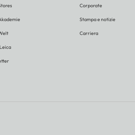
Stores
Corporate
 Akademie
Stampa e notizie
Welt
Carriera
 Leica
tter