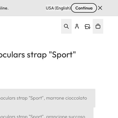
line.
USA (English)
Continua
culars strap "Sport"
oculars strap "Sport", marrone cioccolato
oculars strap "Sport", arancione succoso