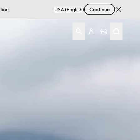
line.
USA (English)
Continua