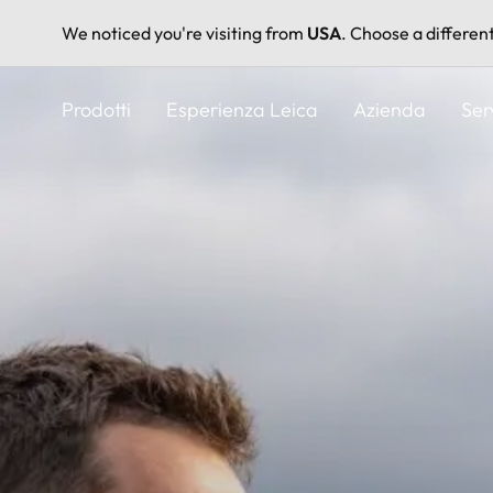
We noticed you're visiting from
USA
. Choose a differen
Salta
al
Prodotti
Esperienza Leica
Azienda
Ser
contenuto
principale