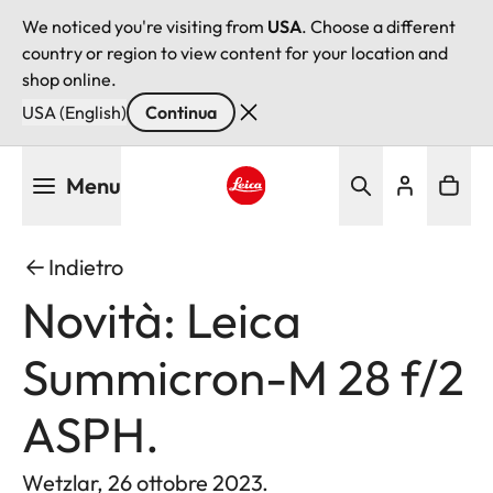
We noticed you're visiting from
USA
. Choose a different
country or region to view content for your location and
shop online.
USA (English)
Continua
Salta
Menu
al
contenuto
Leica logo - Home
principale
Indietro
Novità: Leica
Summicron-M 28 f/2
ASPH.
Wetzlar, 26 ottobre 2023.