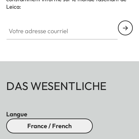
in Germany".
Leica:
Votre adresse courriel
DAS WESENTLICHE
Langue
France / French