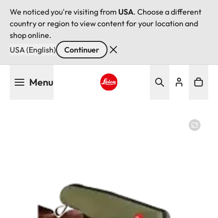
We noticed you're visiting from
USA
. Choose a different
country or region to view content for your location and
shop online.
USA (English)
Continuer
Aller
Menu
au
contenu
Leica logo - Home
principal