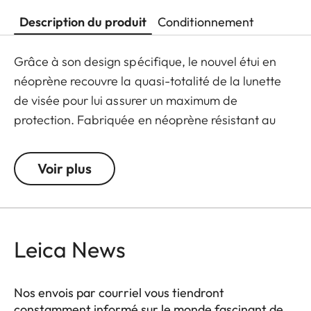
Description du produit
Conditionnement
Grâce à son design spécifique, le nouvel étui en
néoprène recouvre la quasi-totalité de la lunette
de visée pour lui assurer un maximum de
protection. Fabriquée en néoprène résistant au
vent et aux projections d'eau, l'enveloppe de l'étui
est particulièrement élastique et extrêmement
Voir plus
facile à poser ou retirer. L'intégration ingénieuse
d'une boucle facilite l'usage de l'étui, même en
portant des gants. Tous les produits Leica Sport
Optics en néoprène sont fabriqués en Allemagne
Leica News
en collaboration avec Niggeloh, la manufacture
d'accessoires de chasse Premium bénéficiant
Nos envois par courriel vous tiendront
d'une réputation exceptionnelle de qualité "Made
constamment informé sur le monde fascinant de