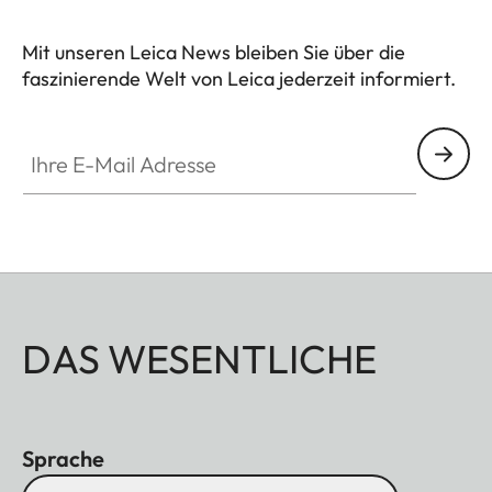
entstanden, der für allerhöchste Qualität "Made in
Mit unseren Leica News bleiben Sie über die
Germany" steht.
faszinierende Welt von Leica jederzeit informiert.
Ihre E-Mail Adresse
DAS WESENTLICHE
Sprache