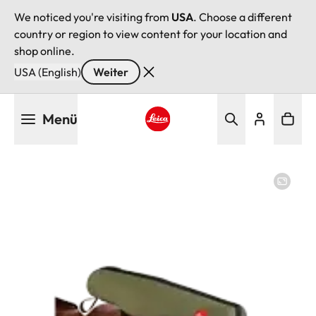
We noticed you're visiting from
USA
. Choose a different
country or region to view content for your location and
shop online.
USA (English)
Weiter
Direkt
Menü
zum
Inhalt
Leica logo - Home