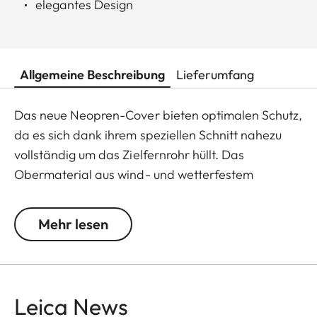
elegantes Design
Allgemeine Beschreibung
Lieferumfang
Das neue Neopren-Cover bieten optimalen Schutz,
da es sich dank ihrem speziellen Schnitt nahezu
vollständig um das Zielfernrohr hüllt. Das
Obermaterial aus wind- und wetterfestem
Neopren ist besonders elastisch und absolut
einfach und schnell anzubringen wie abzunehmen.
Mehr lesen
Durch eine pfiffig integrierte, kleine Schlaufe ist ein
besonders einfaches Handling selbst mit
Handschuhen möglich. Alle Neopren-Produkte der
Leica Sportoptik sind in Zusammenarbeit mit dem
Leica News
namhaften deutschen Jagdausrüster Niggeloh