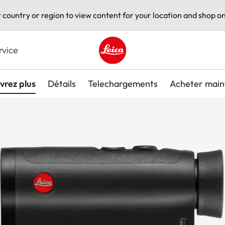
t country or region to view content for your location and shop on
rvice
Leica logo - Home
vrez plus
Détails
Telechargements
Acheter main