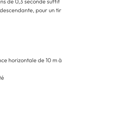
s de 0,3 seconde suffit
 descendante, pour un tir
nce horizontale de 10 m à
té