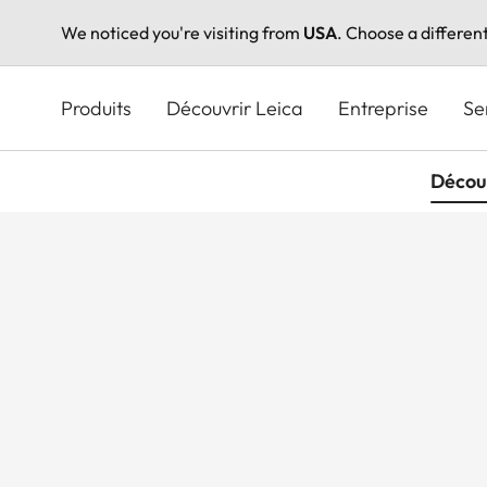
We noticed you're visiting from
USA
. Choose a differen
Aller
au
Produits
Découvrir Leica
Entreprise
Se
contenu
principal
Décou