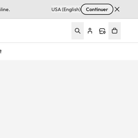
line.
USA (English)
Continuer
t