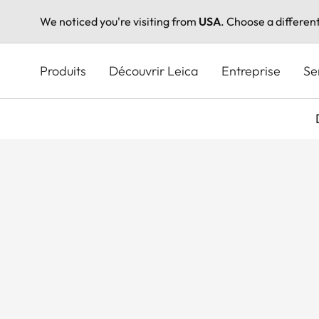
We noticed you're visiting from
USA
. Choose a differen
Aller
au
Produits
Découvrir Leica
Entreprise
Se
contenu
principal