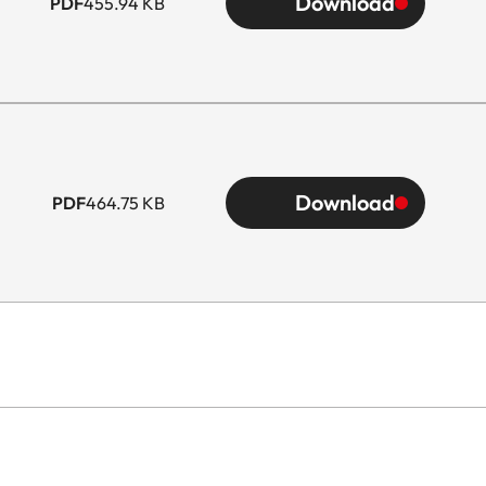
Download
PDF
455.94 KB
Download
PDF
464.75 KB