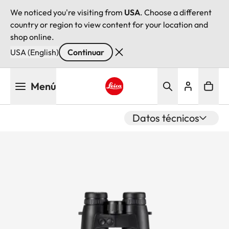
We noticed you're visiting from
USA
. Choose a different
country or region to view content for your location and
shop online.
USA (English)
Continuar
Pasar
Menú
al
contenido
Leica logo - Home
principal
Datos técnicos