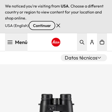
We noticed you're visiting from
USA
. Choose a different
country or region to view content for your location and
shop online.
USA (English)
Continuar
Pasar
Menú
al
contenido
Leica logo - Home
principal
Datos técnicos