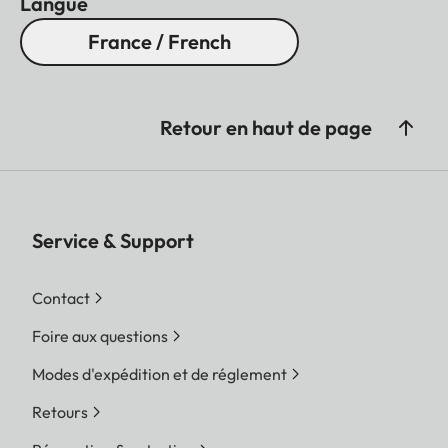
Langue
fonctionnalités éprouvées sur le terrain, ce qui en
France / French
fait un compagnon fiable en toutes situations de
chasse.
Retour en haut de page
Service & Support
Contact
Foire aux questions
Modes d'expédition et de réglement
Retours