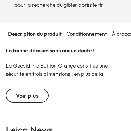
pour la recherche du gibier après le tir
Description du produit
Conditionnement
À propo
La bonne décision sans aucun doute !
La Geovid Pro Edition Orange constitue une
sécurité en trois dimensions : en plus de la
précision télémétrique largement éprouvée jusqu’à
2.950 m et de la possibilité d’établir des données
Voir plus
balistiques exactes, cette jumelle permet au
chasseur d’être facilement repérable par ses pairs.
Et si d’aventure elle devait tomber par mégarde
dans les hautes herbes, sa couleur orange en
Leica News