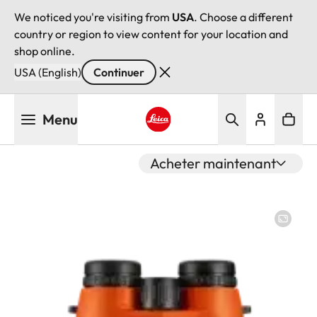
We noticed you're visiting from
USA
. Choose a different
country or region to view content for your location and
shop online.
USA (English)
Continuer
Aller
Menu
au
contenu
Leica logo - Home
principal
Acheter maintenant