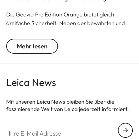
Die Geovid Pro Edition Orange bietet gleich
dreifache Sicherheit: Neben der bewährten und
exakten Entfernungsmessung bis zu 2.950 m und
der Möglichkeit, präzise ballistische Schusswerte zu
Mehr lesen
ermitteln, macht dieses Fernglas den Jäger bei
einer Gesellschaftsjagd deutlich sichtbarer. Und
sollte das Glas einmal im Unterholz oder im hohen
Gras gesucht werden müssen, ist es dank seiner
Leica News
Signalfarbe schnell zu finden.
Mit dem neuen Geovid Pro 8x42 Edition Orange
Mit unseren Leica News bleiben Sie über die
wurde die Modellreihe der revolutionären
faszinierende Welt von Leica jederzeit informiert.
Entfernungsmesser-Ferngläser des führenden
Pioniers Leica Sportoptik folgerichtig
Ihre E-Mail Adresse
weitergeführt. Neben dem präzisen Laser der