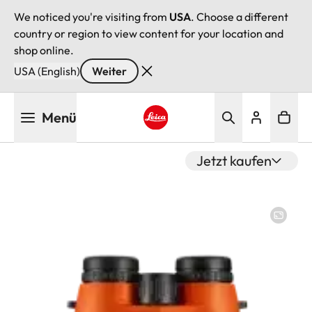
We noticed you're visiting from
USA
. Choose a different
country or region to view content for your location and
shop online.
USA (English)
Weiter
Direkt
Menü
zum
Inhalt
Leica logo - Home
Jetzt kaufen