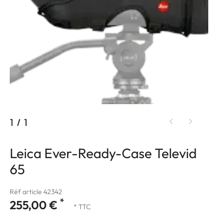
1
/
1
Leica Ever-Ready-Case Televid
65
Réf article 42342
*
255,00 €
* TTC