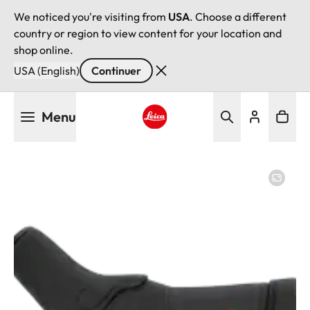
We noticed you're visiting from
USA
. Choose a different
country or region to view content for your location and
shop online.
USA (English)
Continuer
Aller
Menu
au
contenu
Leica logo - Home
principal