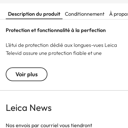
Description du produit
Conditionnement
À propo
Protection et fonctionnalité à la perfection
L’étui de protection dédié aux longues-vues Leica
Televid assure une protection fiable et une
fonctionnalité maximale – même dans les pires
conditions. Grâce à un système de fixation
Voir plus
parfaitement étudié disposant de fenêtres
positionnées au niveau de l’objectif , de l’oculaire,
de les molettes de mise au point et du sabot de
fixation au trépied, la longue-vue est prête à
Leica News
l’usage en permanence : elle s’utilise et se
transporte fixée au trépied, sans être retirée de
l’étui. L’étui protège efficacement la Leica Televid
Nos envois par courriel vous tiendront