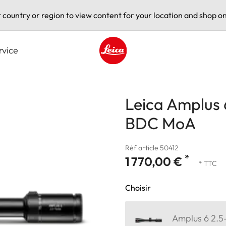
t country or region to view content for your location and shop on
rvice
Leica logo - Home
Leica Amplus 6
BDC MoA
Réf article 50412
*
1 770,00 €
* TTC
Choisir
Amplus 6 2.5-