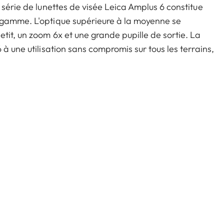
 série de lunettes de visée Leica Amplus 6 constitue
 gamme. L'optique supérieure à la moyenne se
tit, un zoom 6x et une grande pupille de sortie. La
à une utilisation sans compromis sur tous les terrains,
us défavorables. Le toucher de haute qualité des
re et flexible au moment crucial.