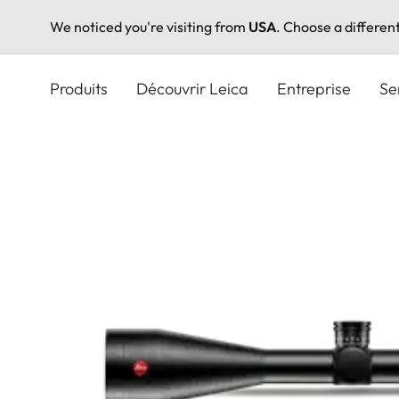
We noticed you're visiting from
USA
. Choose a differen
Aller
au
Produits
Découvrir Leica
Entreprise
Se
contenu
principal