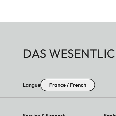
DAS WESENTLIC
Langue
France / French
Service & Support
Expé