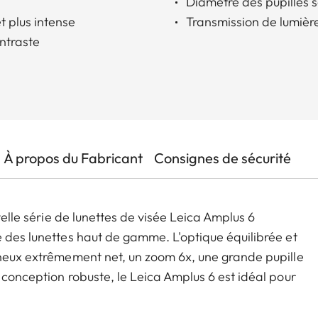
Diamètre des pupilles s
t plus intense
Transmission de lumièr
ontraste
À propos du Fabricant
Consignes de sécurité
velle série de lunettes de visée Leica Amplus 6
e des lunettes haut de gamme. L'optique équilibrée et
ineux extrêmement net, un zoom 6x, une grande pupille
 conception robuste, le Leica Amplus 6 est idéal pour
ins, même dans les conditions météorologiques les plus
éments fonctionnels assure une manipulation sûre et