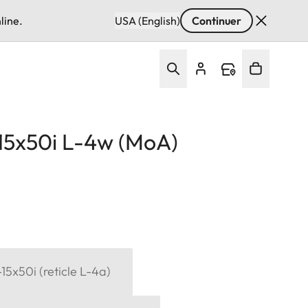
line.
USA (English)
Continuer
15x50i L-4w (MoA)
15x50i (reticle L-4a)