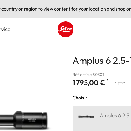
t country or region to view content for your location and shop on
rvice
Leica logo - Home
Amplus 6 2.5-
Réf article 50301
*
1 795,00 €
* TTC
Choisir
Amplus 6 2.5-