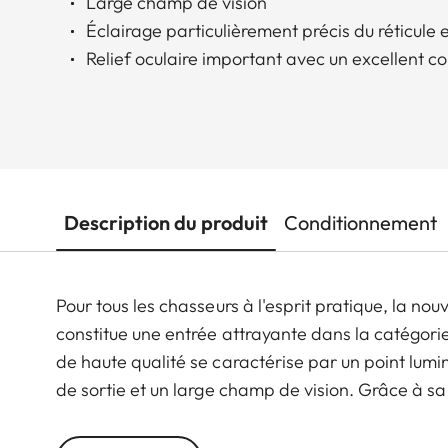
Large champ de vision
Éclairage particulièrement précis du réticule e
Relief oculaire important avec un excellent c
Description du produit
Conditionnement
Pour tous les chasseurs à l'esprit pratique, la nou
constitue une entrée attrayante dans la catégori
de haute qualité se caractérise par un point lum
de sortie et un large champ de vision. Grâce à sa
une utilisation sans compromis sur tous les terra
défavorables. Le toucher de haute qualité des él