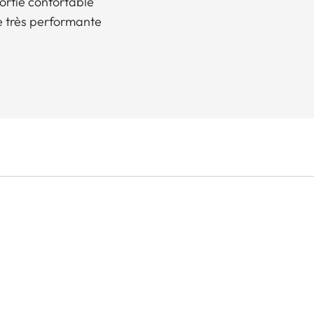
ortie confortable
e très performante