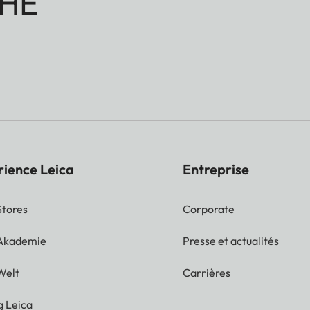
HE
rience Leica
Entreprise
Stores
Corporate
 Akademie
Presse et actualités
Welt
Carrières
g Leica