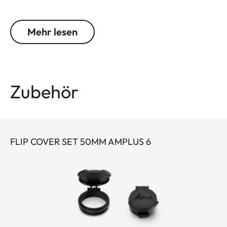
durch den äußerst scharfen Leuchtpunkt, den 6-
fach Zoom, die große Austrittspupille und das weite
Mehr lesen
Sehfeld aus. Die robuste Bauweise prädestiniert
das Leica Amplus 6 für kompromisslose Einsatze in
jedem Gelände - selbst bei widrigsten
Wetterbedingungen. Die hochwertige Haptik der
Zubehör
Funktionselemente sorgt im entscheidenden
Moment für ein sicheres und flexibles Handling.
FLIP COVER SET 50MM AMPLUS 6