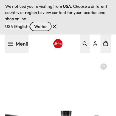
We noticed you're visiting from
USA
. Choose a different
country or region to view content for your location and
shop online.
USA (English)
Weiter
Direkt
Menü
zum
Inhalt
Leica logo - Home