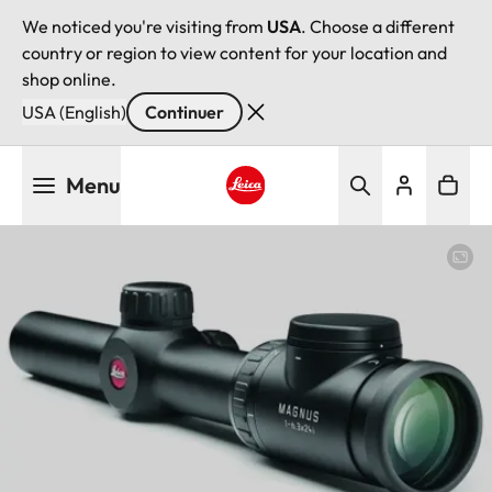
We noticed you're visiting from
USA
. Choose a different
country or region to view content for your location and
shop online.
USA (English)
Continuer
Aller
Menu
au
contenu
Leica logo - Home
principal