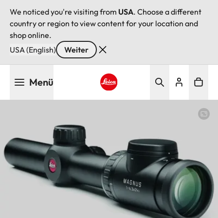
We noticed you're visiting from
USA
. Choose a different
country or region to view content for your location and
shop online.
USA (English)
Weiter
Direkt
Menü
zum
Inhalt
Leica logo - Home