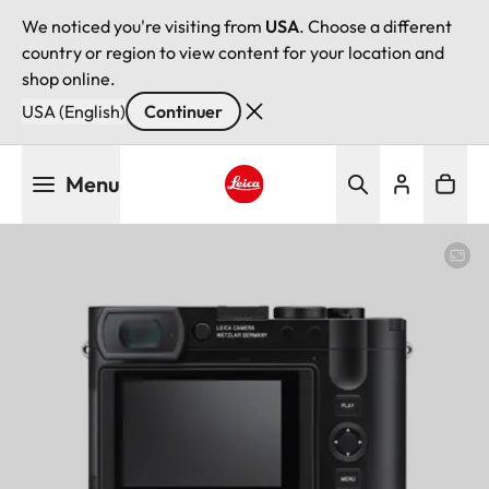
We noticed you're visiting from
USA
. Choose a different
country or region to view content for your location and
shop online.
USA (English)
Continuer
Aller
Menu
au
contenu
Leica logo - Home
principal