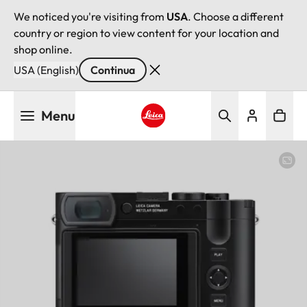
We noticed you're visiting from
USA
. Choose a different
country or region to view content for your location and
shop online.
USA (English)
Continua
Salta
Menu
al
contenuto
Leica logo - Home
principale