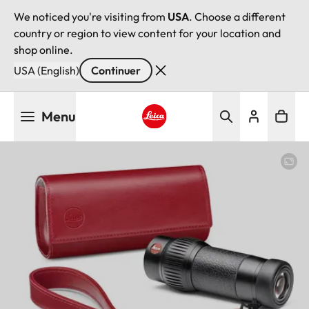
We noticed you're visiting from
USA
. Choose a different
country or region to view content for your location and
shop online.
USA (English)
Continuer
Aller
Menu
au
contenu
Leica logo - Home
principal