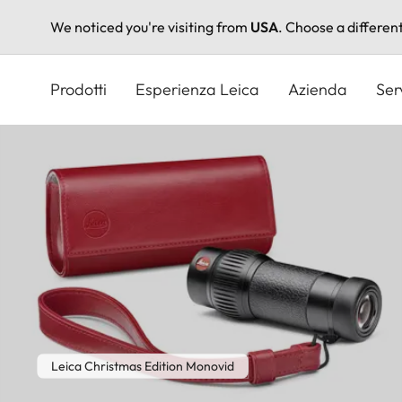
We noticed you're visiting from
USA
. Choose a differen
Salta
al
Prodotti
Esperienza Leica
Azienda
Ser
contenuto
principale
Leica Christmas Edition Monovid