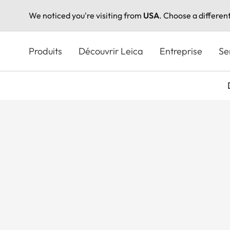
We noticed you're visiting from
USA
. Choose a differen
Aller
au
Produits
Découvrir Leica
Entreprise
Se
contenu
principal