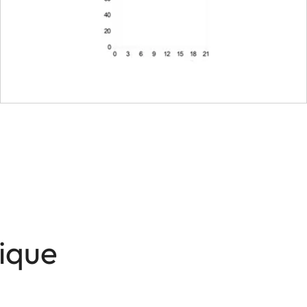
t
Diaphragme à commande électrique, réglage 
incrément de 1/2 ou 1/3
22
Baïonnette Leica L avec barrette de contact
Possibilité de mettre à jour le firmware de l'ob
photo.
Boîtier entièrement métallique en magnésiu
anodisé noir, protégé contre la poussière et l
nique
L'objectif dispose d'un collier pour trépied à
prises de vue avec un trépied, utiliser unique