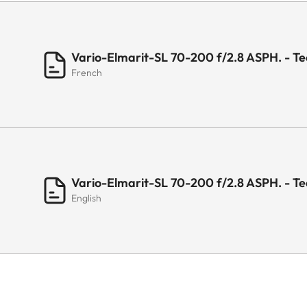
Pas de vis pour filtre
Vario-Elmarit-SL 70-200 f/2.8 ASPH. - Te
French
Pare-soleil
Dimensions
Vario-Elmarit-SL 70-200 f/2.8 ASPH. - Te
Longueur
English
Diamètre
Poids