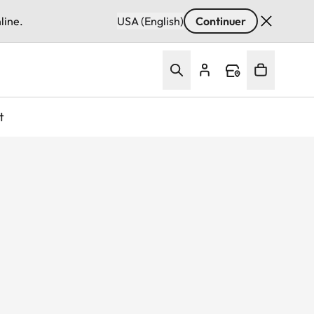
line.
USA (English)
Continuer
t