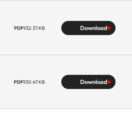
ette de l'appareil
Download
PDF
932.37 KB
ie)
leil)
Download
PDF
930.47 KB
l)
l)