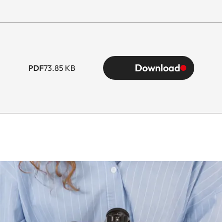
Download
PDF
73.85 KB