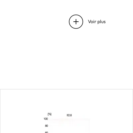
Plage de travail
Voir plus
Mise au point
Réglage
Champ d'objet minimal
Échelle maximale
Ouverture