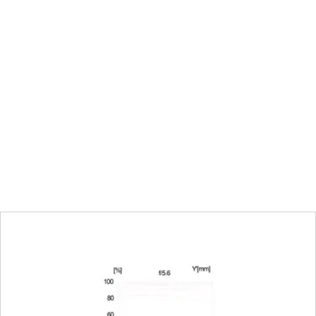
70 mm: 0,65 m to ∞ | 200 mm: 1,00 m to ∞
Automatique (Autofocus) ou manuel au choix
fonctionnement se règlent sur l'appareil.
Plein format: 70 mm: 169 mm x 254 mm | 2
70 mm: 1:7,0 | 200 mm: 1:5,1