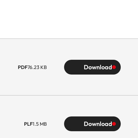
Download
PDF
76.23 KB
Download
PLF
1.5 MB