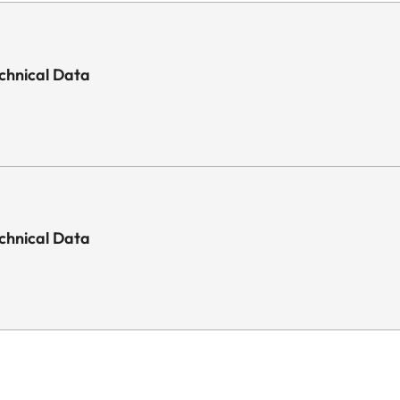
trépied afin d'éviter d'endommager la baïonn
photo.
E82
chnical Data
Baïonnette extérieure pour pare-soleil (fourn
chnical Data
Approx. 207 mm/259 mm (sans/avec pare-so
Approx. 89 mm/97 mm (sans/avec pare-solei
Approx. 1540 g/1670 g (sans/avec pare-solei