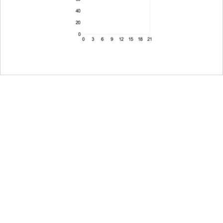
sur l'appareil, par
.
jectif via l'appareil
m et en aluminium,
es projections d'eau.
 base amovible. Pour les
ment ce collier pour