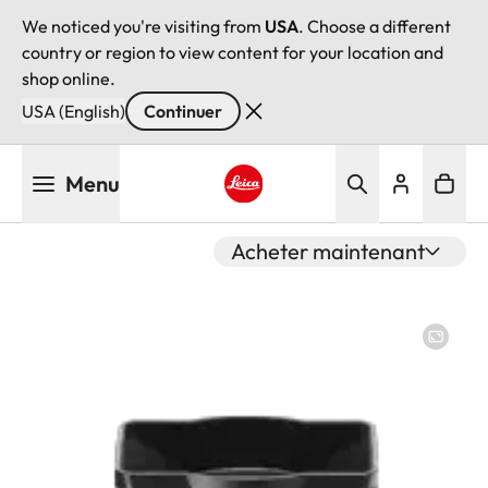
We noticed you're visiting from
USA
. Choose a different
country or region to view content for your location and
shop online.
USA (English)
Continuer
Aller
Menu
au
contenu
Leica logo - Home
principal
Acheter maintenant