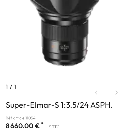
1
/
1
Super-Elmar-S 1:3.5/24 ASPH.
Réf article 11054
*
8 660,00 €
* TTC