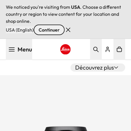
We noticed you're visiting from
USA
. Choose a different
country or region to view content for your location and
shop online.
USA (English)
Continuer
Aller
Menu
au
contenu
Leica logo - Home
principal
Découvrez plus