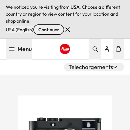
We noticed you're visiting from
USA
. Choose a different
country or region to view content for your location and
shop online.
USA (English)
Continuer
Aller
Menu
au
contenu
Leica logo - Home
principal
Telechargements