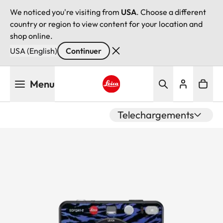
We noticed you're visiting from
USA
. Choose a different
country or region to view content for your location and
shop online.
USA (English)
Continuer
Aller
Menu
au
contenu
Leica logo - Home
principal
Telechargements