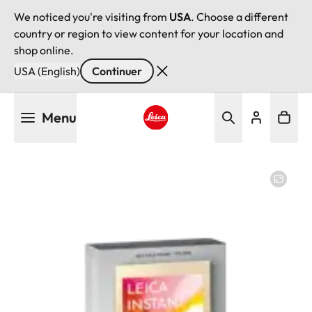
We noticed you're visiting from
USA
. Choose a different
country or region to view content for your location and
shop online.
USA (English)
Continuer
Aller
Menu
au
contenu
Leica logo - Home
principal