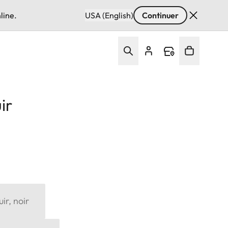
line.
USA (English)
Continuer
ir
ir, noir