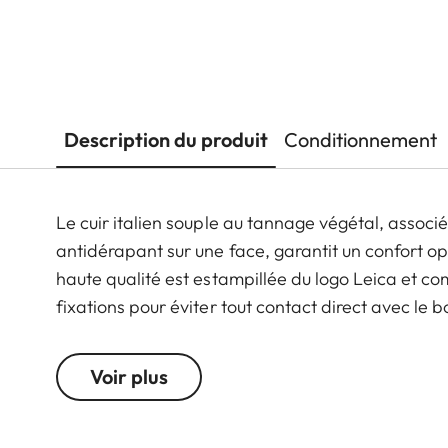
Description du produit
Conditionnement
Le cuir italien souple au tannage végétal, associ
antidérapant sur une face, garantit un confort o
haute qualité est estampillée du logo Leica et c
fixations pour éviter tout contact direct avec le 
protection, la courroie est disponible en noir, cog
modèles d'appareils photo dotés d'œillets de fix
Voir plus
tous les modèles Leica M.