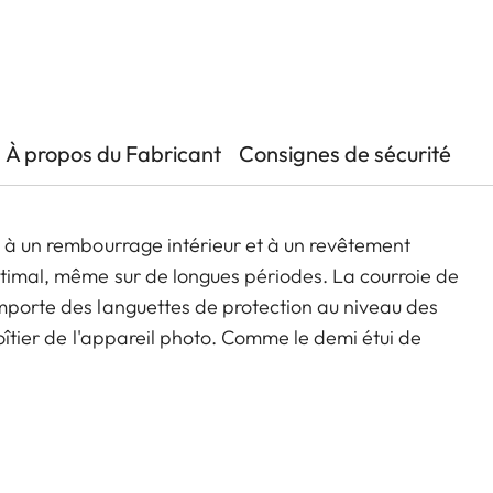
À propos du Fabricant
Consignes de sécurité
é à un rembourrage intérieur et à un revêtement
ptimal, même sur de longues périodes. La courroie de
omporte des languettes de protection au niveau des
boîtier de l'appareil photo. Comme le demi étui de
nac et vert olive. Cette courroie convient à tous les
ation, notamment les Leica D-Lux 7, CL, Q2 , Q3 et