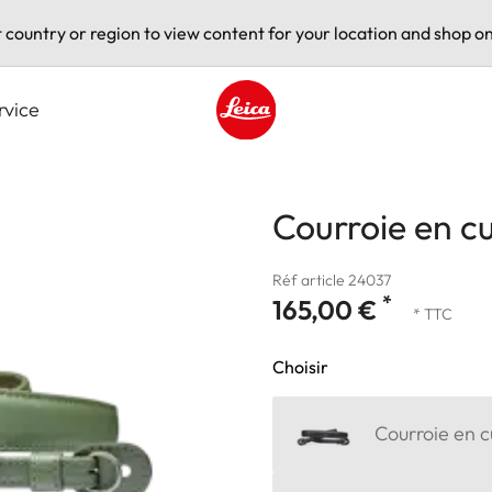
t country or region to view content for your location and shop on
rvice
Leica logo - Home
Courroie en cu
Réf article 24037
*
165,00 €
* TTC
Choisir
Courroie en cu