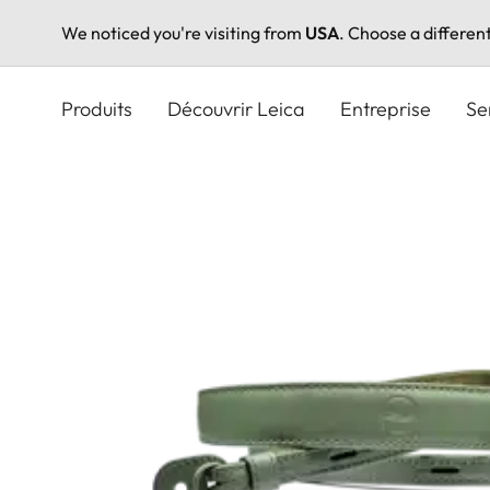
We noticed you're visiting from
USA
. Choose a differen
Aller
au
Produits
Découvrir Leica
Entreprise
Se
contenu
principal