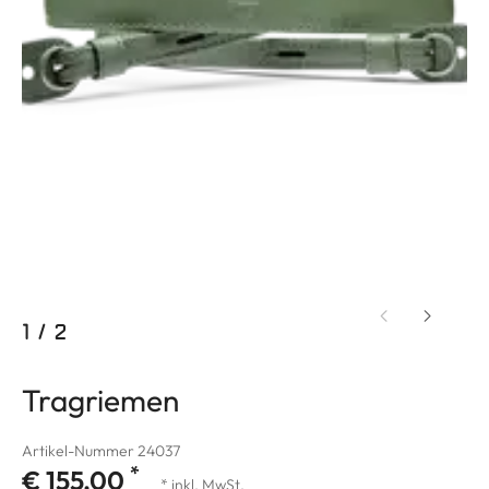
1
/
2
Tragriemen
Artikel-Nummer 24037
*
€ 155,00
* inkl. MwSt.