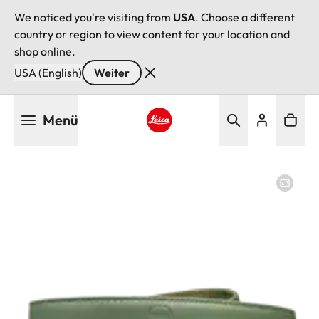
We noticed you're visiting from
USA
. Choose a different
country or region to view content for your location and
shop online.
USA (English)
Weiter
Direkt
Menü
zum
Inhalt
Leica logo - Home