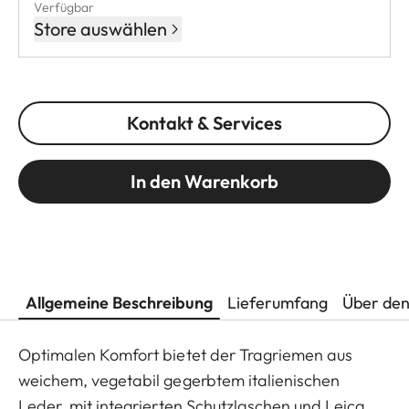
Verfügbar
Store auswählen
Kontakt & Services
In den Warenkorb
Allgemeine Beschreibung
Lieferumfang
Über den
Optimalen Komfort bietet der Tragriemen aus
weichem, vegetabil gegerbtem italienischen
Leder, mit integrierten Schutzlaschen und Leica