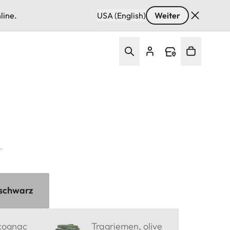
line.
USA (English)
Weiter
.
 schwarz
cognac
Tragriemen, olive