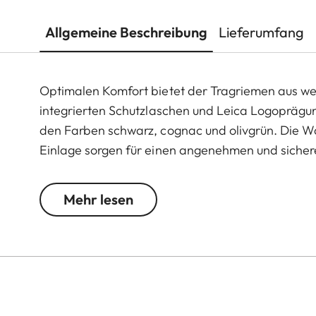
Allgemeine Beschreibung
Lieferumfang
Optimalen Komfort bietet der Tragriemen aus wei
integrierten Schutzlaschen und Leica Logoprägun
den Farben schwarz, cognac und olivgrün. Die Wa
Einlage sorgen für einen angenehmen und siche
der Befestigung einen direkten Kontakt des Tra
mit anderen Kamera Modellen mit Ringanbindung 
Mehr lesen
Q3 oder weiteren M-Modellen.