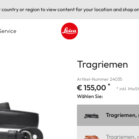
t country or region to view content for your location and shop on
Service
Leica logo - Home
Tragriemen
Artikel-Nummer 24035
*
€ 155,00
* inkl. MwSt
Wählen Sie:
Tragriemen,
Tragriemen, 