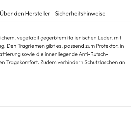
Über den Hersteller
Sicherheitshinweise
chem, vegetabil gegerbtem italienischen Leder, mit
g. Den Tragriemen gibt es, passend zum Protektor, in
ttierung sowie die innenliegende Anti-Rutsch-
ren Tragekomfort. Zudem verhindern Schutzlaschen an
griemens mit der Kamera. Der Tragriemen kann auch
verwendet werden, bspw. mit einer D-Lux 7, Cl, Q2,