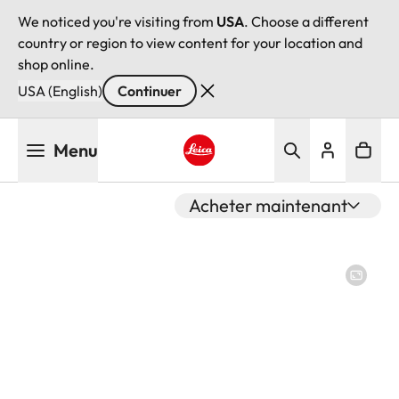
We noticed you're visiting from
USA
. Choose a different
country or region to view content for your location and
shop online.
USA (English)
Continuer
Aller
Menu
au
contenu
Leica logo - Home
principal
Acheter maintenant