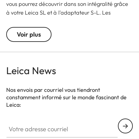
vous pourrez découvrir dans son intégralité grâce
à votre Leica SL et à l'adaptateur S-L. Les
objectifs S extraordinairement lumineux sont les
héritiers de 100 ans d'expérience et d'expertise en
Voir plus
formules optiques et en procédés de fabrication
de précision basés sur des tolérances minimales.
Ils associent qualité Leica traditionnelle et
technologie à la pointe de l'art, ce qui repousse les
Leica News
limites du techniquement possible. Les objectifs S
sont déjà très proches de leur performance
Nos envois par courriel vous tiendront
maximale dès leur pleine ouverture, et de manière
constamment informé sur le monde fascinant de
indépendante de la distance appareil-sujet. Et en
Leica:
toutes situations, au studio ou en extérieur.
Votre adresse courriel