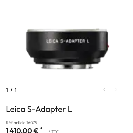
1
/
1
Leica S-Adapter L
Réf article 16075
*
1 410,00 €
* TTC