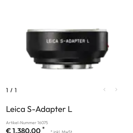
1
/
1
Leica S-Adapter L
Artikel-Nummer 16075
*
€ 1.380,00
* inkl. MwSt.