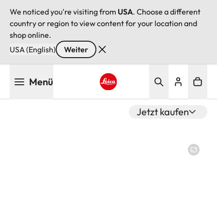
We noticed you're visiting from
USA
. Choose a different
country or region to view content for your location and
shop online.
USA (English)
Weiter
Direkt
Menü
zum
Inhalt
Leica logo - Home
Jetzt kaufen