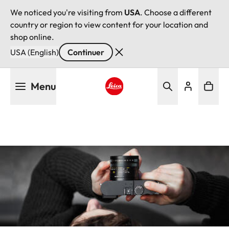
We noticed you're visiting from
USA
. Choose a different
country or region to view content for your location and
shop online.
USA (English)
Continuer
Aller
Menu
au
contenu
Leica logo - Home
principal