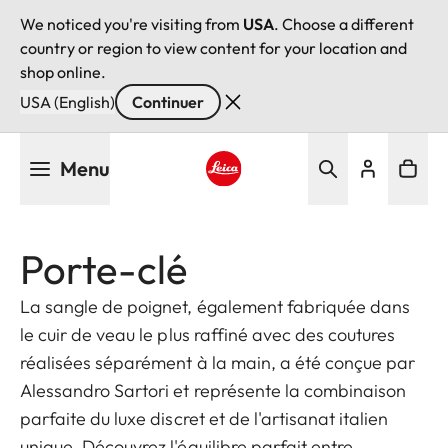
We noticed you're visiting from
USA
. Choose a different
country or region to view content for your location and
shop online.
USA (English)
Continuer
Aller
Menu
au
contenu
Leica logo - Home
principal
Porte-clé
La sangle de poignet, également fabriquée dans
le cuir de veau le plus raffiné avec des coutures
réalisées séparément à la main, a été conçue par
Alessandro Sartori et représente la combinaison
parfaite du luxe discret et de l'artisanat italien
unique. Découvrez l'équilibre parfait entre