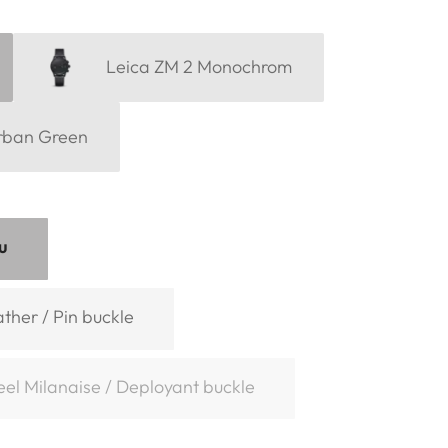
Leica ZM 2 Monochrom
rban Green
u
ather / Pin buckle
teel Milanaise / Deployant buckle