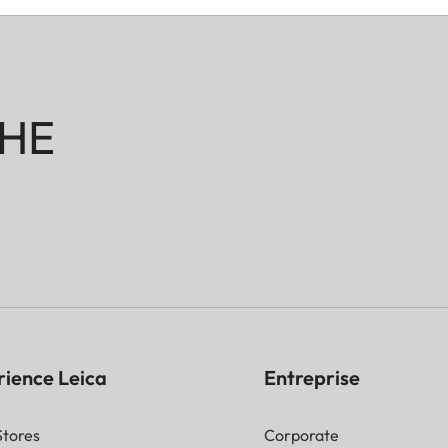
oignet)
tour de poignet)
 poignet)
HE
rience Leica
Entreprise
Stores
Corporate