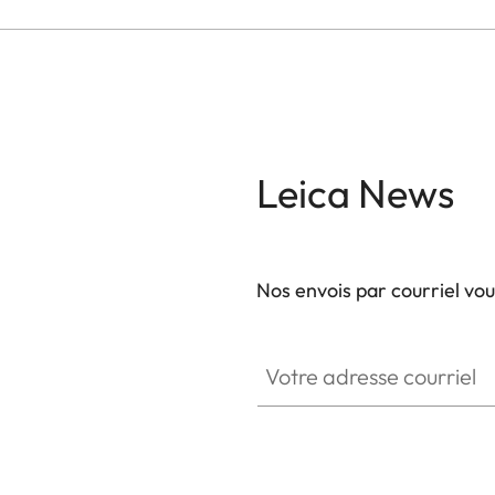
Fonction GMT pour indiquer un second fuseau hor
La plupart des pièces du mouvement, le boîtier, l
atelier, et le mouvement et la montre sont asse
Fabriqué en Allemagne.
Leica News
Tailles en cuir de veau :
S : 105 x 65 (petit - de 166 à 196 mm de tour de p
M : 115 x 75 (taille moyenne - de 186 à 216 mm de
Nos envois par courriel vo
L : 125 x 82 (grand - de 216 à 246 mm de tour de 
Votre adresse courriel
Tailles en cuir d'alligator :
S : 100 x 68 (petit - de 164 à 206 mm de tour de 
M : 118 x 78 (taille moyenne - de 180 à 222 mm de
L : 130 x 90 (grand - de 204 à 246 mm de tour de