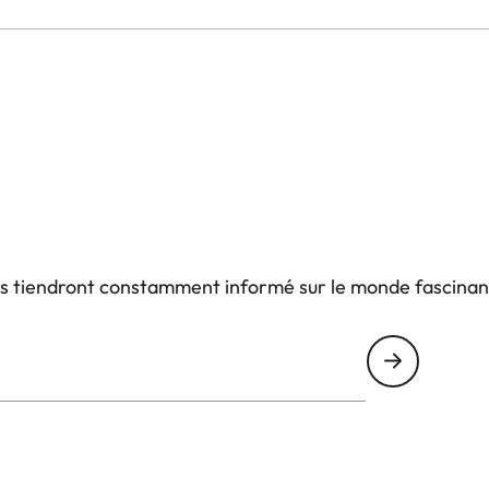
aire avec un indicateur jour/nuit correspondant.
e cadran, les aiguilles sont fabriqués dans le même
mblés au même endroit.
oignet)
 tour de poignet)
us tiendront constamment informé sur le monde fascinan
poignet)
poignet)
 tour de poignet)
 poignet)