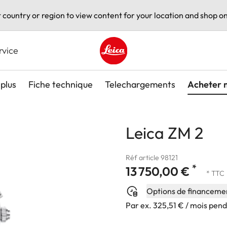
t country or region to view content for your location and shop on
rvice
Leica logo - Home
plus
Fiche technique
Telechargements
Acheter 
Leica ZM 2
Réf article 98121
*
13 750,00 €
* TTC
Options de financeme
Par ex. 325,51 € / mois pen