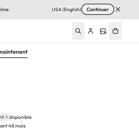
line.
USA (English)
Continuer
maintenant
nt
disponible
dant 48 mois