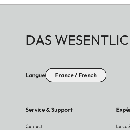
Tailles en cuir de bovine :
S : 107 x 70 (petit - de 168 à 195 mm de tour de p
M : 118 x 78 (taille moyenne - de 183 à 211 mm de 
L : 127 x 90 (grand - de 205 à 245 mm de tour de
DAS WESENTLIC
Langue
France / French
Service & Support
Expé
Contact
Leica 