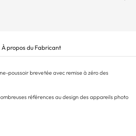
À propos du Fabricant
e-poussoir brevetée avec remise à zéro des
ombreuses références au design des appareils photo
e l'état du mouvement, changement rapide de la date
erve de marche avec deux lames synchronisées, forme