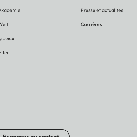
 Akademie
Presse et actualités
Welt
Carrières
g Leica
tter
Renoncer au contrat