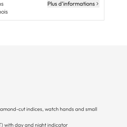
ns
Plus d’informations
mois
amond-cut indices, watch hands and small
 with day and night indicator