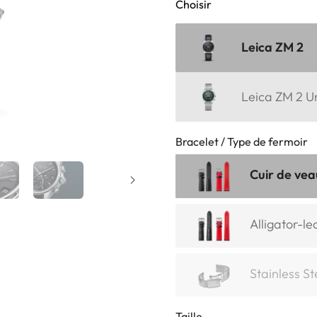
Choisir
Leica ZM 2
Leica ZM 2 U
Bracelet / Type de fermoir
Cuir de vea
Alligator-le
Stainless S
Taille