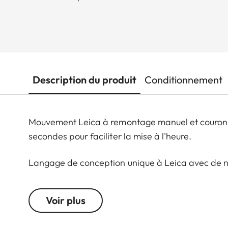
Description du produit
Conditionnement
Mouvement Leica à remontage manuel et couronn
secondes pour faciliter la mise à l'heure.
Langage de conception unique à Leica avec de n
: couronne-poussoir (déclencheur), indicateur d
avec un poussoir à 1 heure, indicateur de la rés
Voir plus
du boîtier avec un fond de boîtier invisible.