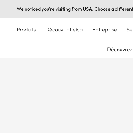
We noticed you're visiting from
USA
. Choose a differen
Aller
au
Produits
Découvrir Leica
Entreprise
Se
contenu
principal
Découvrez 