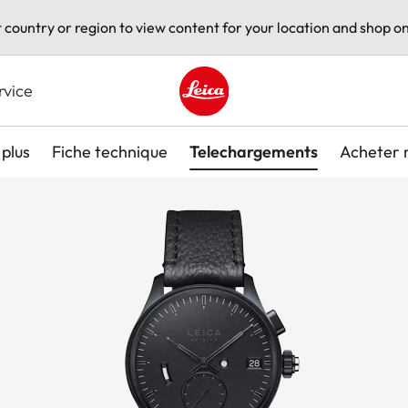
t country or region to view content for your location and shop on
rvice
Leica logo - Home
plus
Fiche technique
Telechargements
Acheter 