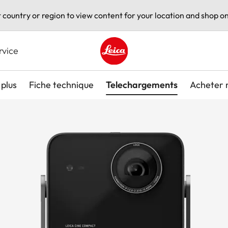
t country or region to view content for your location and shop on
rvice
Leica logo - Home
plus
Fiche technique
Telechargements
Acheter 