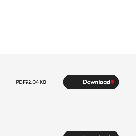
Download
PDF
92.04 KB