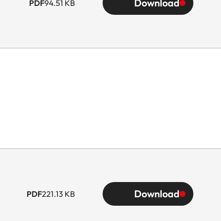
Download
PDF
94.51 KB
Download
PDF
221.13 KB