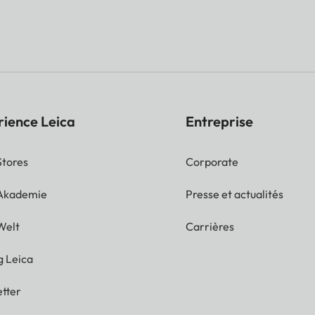
rience Leica
Entreprise
Stores
Corporate
 Akademie
Presse et actualités
Welt
Carrières
g Leica
tter