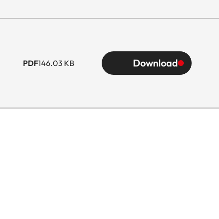
Download
PDF
146.03 KB