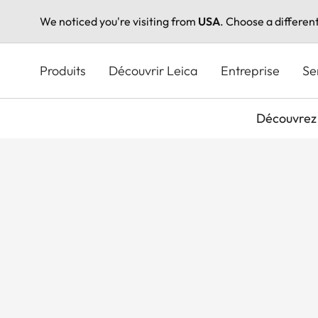
We noticed you're visiting from
USA
. Choose a differen
Aller
au
Produits
Découvrir Leica
Entreprise
Se
contenu
principal
Découvrez 