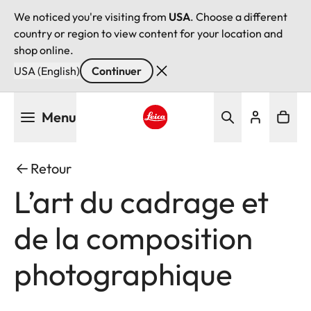
We noticed you're visiting from
USA
. Choose a different
country or region to view content for your location and
shop online.
USA (English)
Continuer
Aller
Menu
au
contenu
Leica logo - Home
principal
Retour
L’art du cadrage et
de la composition
photographique