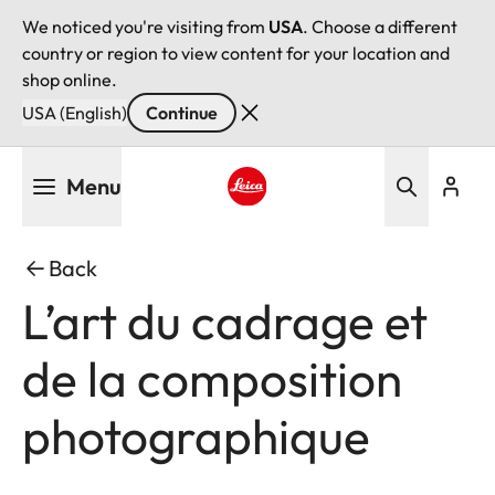
We noticed you're visiting from
USA
. Choose a different
country or region to view content for your location and
shop online.
USA (English)
Continue
Skip
Menu
to
main
Leica logo - Home
content
Back
L’art du cadrage et
de la composition
photographique