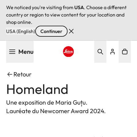
We noticed you're visiting from
USA
. Choose a different
country or region to view content for your location and
shop online.
USA (English)
Continuer
Aller
Menu
au
contenu
Leica logo - Home
principal
Retour
Homeland
Une exposition de Maria Guțu.
Lauréate du Newcomer Award 2024.