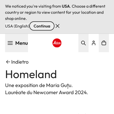
We noticed you're visiting from
USA
. Choose a different
country or region to view content for your location and
shop online.
USA (English)
Continua
Salta
Menu
al
contenuto
Leica logo - Home
principale
Indietro
Homeland
Une exposition de Maria Guțu.
Lauréate du Newcomer Award 2024.