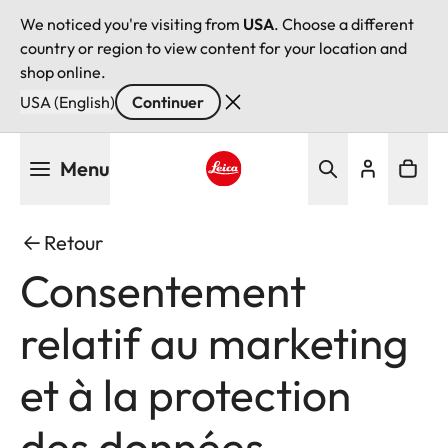
We noticed you're visiting from
USA
. Choose a different
country or region to view content for your location and
shop online.
USA (English)
Continuer
Aller
Menu
au
contenu
Leica logo - Home
principal
Retour
Consentement
relatif au marketing
et à la protection
des données