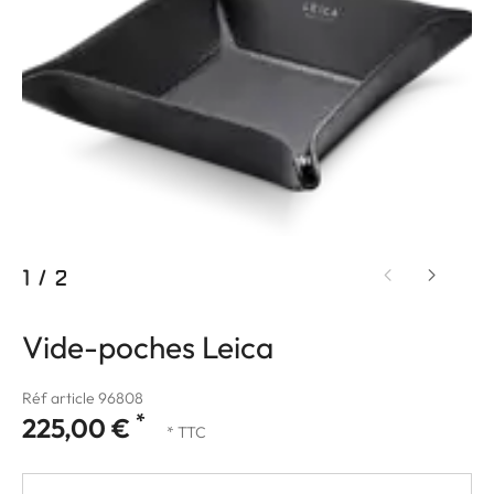
1
/
2
Vide-poches Leica
Réf article 96808
*
225,00 €
* TTC