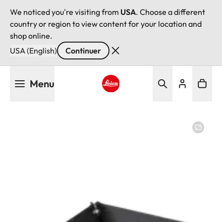
We noticed you're visiting from
USA
. Choose a different
country or region to view content for your location and
shop online.
USA (English)
Continuer
Aller
Menu
au
contenu
Leica logo - Home
principal