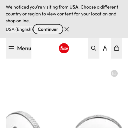
We noticed you're visiting from
USA
. Choose a different
country or region to view content for your location and
shop online.
USA (English)
Continuer
Aller
Menu
au
contenu
Leica logo - Home
principal