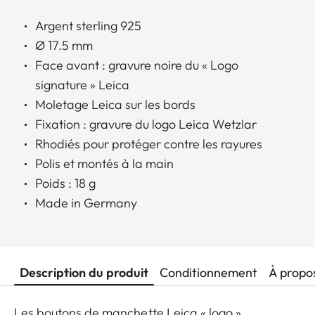
Argent sterling 925
Ø 17.5 mm
Face avant : gravure noire du « Logo
signature » Leica
Moletage Leica sur les bords
Fixation : gravure du logo Leica Wetzlar
Rhodiés pour protéger contre les rayures
Polis et montés à la main
Poids : 18 g
Made in Germany
Description du produit
Conditionnement
À propo
Les boutons de manchette Leica « logo »