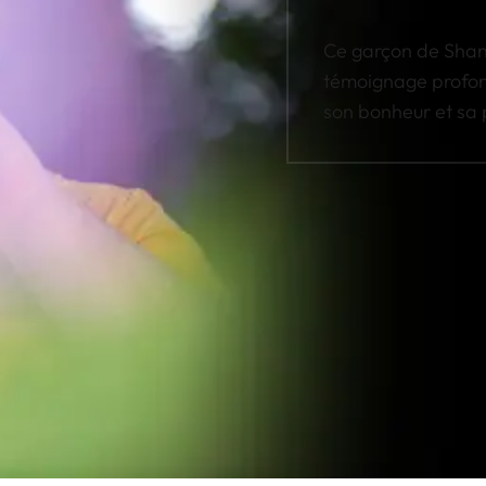
Ce garçon de Shang
témoignage profond
son bonheur et sa 