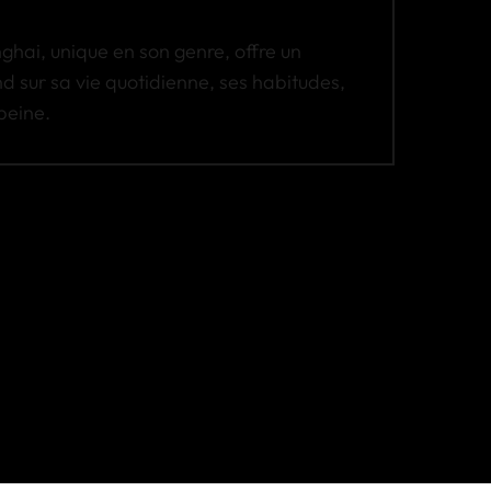
hai, unique en son genre, offre un
 sur sa vie quotidienne, ses habitudes,
peine.