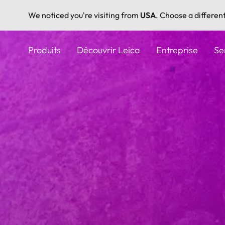
We noticed you're visiting from
USA
. Choose a differen
Aller
au
Produits
Découvrir Leica
Entreprise
Se
contenu
principal