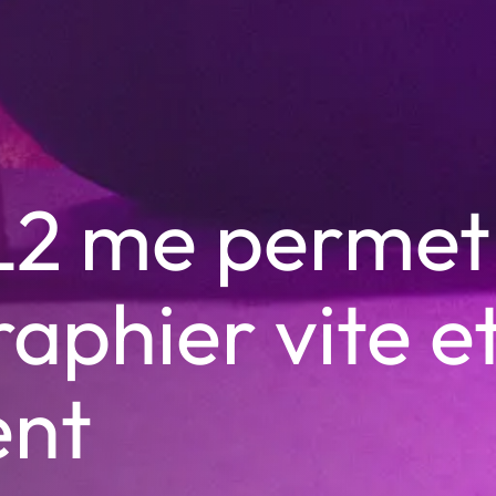
SL2 me permet
aphier vite e
ent