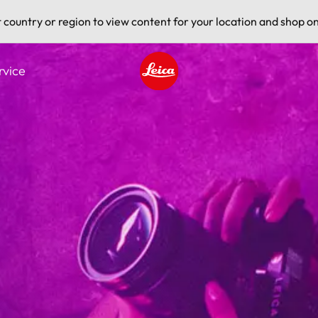
t country or region to view content for your location and shop on
rvice
Leica logo - Home