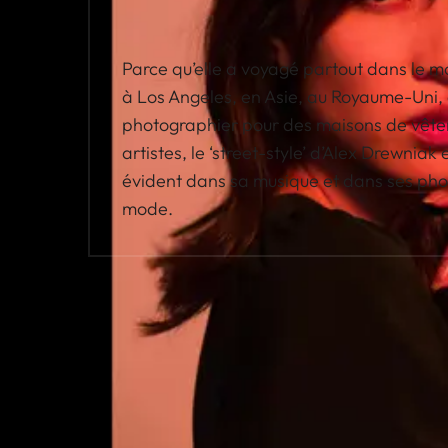
Parce qu’elle a voyagé partout dans le 
à Los Angeles, en Asie, au Royaume-Uni, 
photographier pour des maisons de vête
artistes, le ‘street-style’ d’Alex Drewni
évident dans sa musique et dans ses ph
mode.