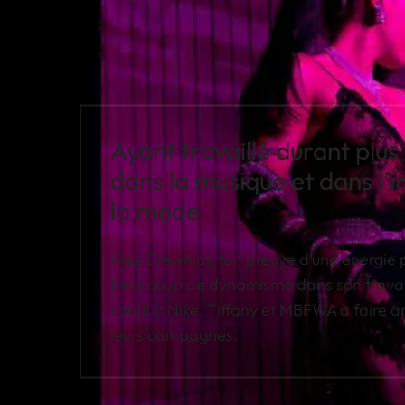
Ayant travaillé durant plus
dans la musique et dans l’i
la mode
Alex Drewniak fait preuve d’une énergie 
beaucoup de dynamisme dans son travail.
conduit Nike, Tiffany et MBFWA à faire ap
leurs campagnes.