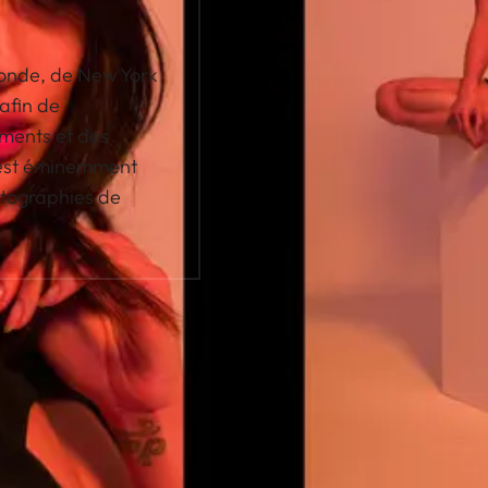
monde, de New York
afin de
ments et des
ak est éminemment
otographies de