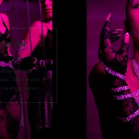
 in der
e Energie und
Nike, Tiffany und
n zu engagieren.