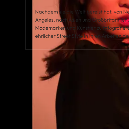
Nachdem sie die Welt bereist hat, von N
Angeles, nach Asien und Großbritannien,
Modemarken und Künstler zu fotografiere
ehrlicher Street Style in ihren Arbeiten d