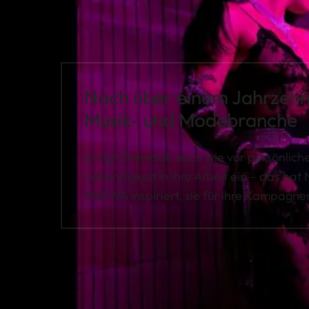
Nach über einem Jahrzehnt
Musik- und Modebranche
bringt Drewniak nach wie vor persönlich
Lebendigkeit in ihre Arbeit ein – das hat 
MBFWA inspiriert, sie für ihre Kampagne