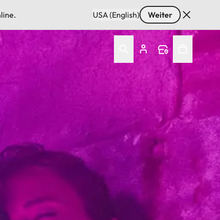
line.
USA (English)
Weiter