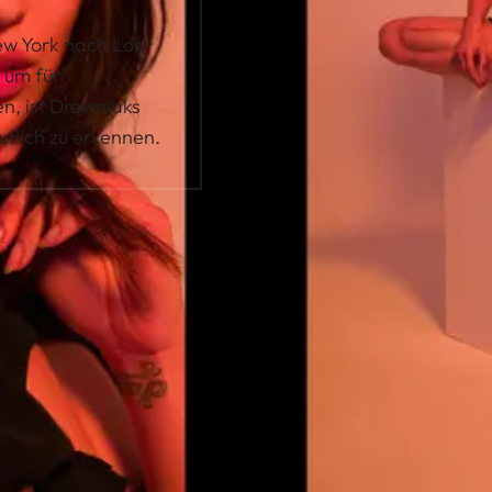
ew York nach Los
 um für
n, ist Drewniaks
eutlich zu erkennen.