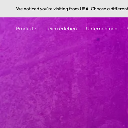
We noticed you're visiting from
USA
. Choose a differen
Direkt
zum
Produkte
Leica erleben
Unternehmen
Inhalt