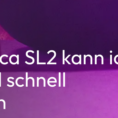
ica SL2 kann i
 schnell
n