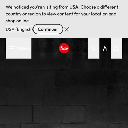
We noticed you're visiting from
USA
. Choose a different
country or region to view content for your location and
shop online.
USA (English)
Continuer
Aller
Menu
au
contenu
Leica logo - Home
principal