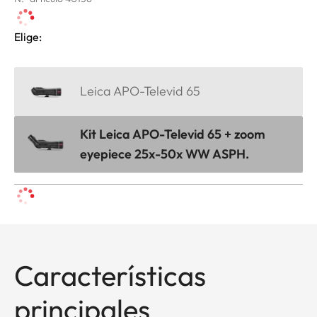
Elige:
Leica APO-Televid 65
Kit Leica APO-Televid 65 + zoom
eyepiece 25x-50x WW ASPH.
Características
principales