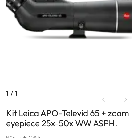
1
/
1
Kit Leica APO-Televid 65 + zoom
eyepiece 25x-50x WW ASPH.
N.º artículo 40156