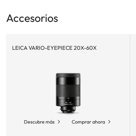
para cualquiera que desee experimentar la
naturaleza con la máxima precisión, tanto en
Accesorios
largas caminatas como en excursiones
improvisadas. Y gracias a su diseño compacto, el
Leica APO-Televid 65 es la opción idónea para
expediciones complejas en las que cada gramo
LEICA VARIO-EYEPIECE 20X-60X
menos en la mochila es decisivo. Al estar equipado
con lentes apocromáticas de alto rendimiento,
revestimiento AquaDura® que repele el agua y la
suciedad, y el revolucionario sistema de lentes
Leica High Lux Pro (HLP™), el Leica APO-
Televid 65 brinda una soberbia solución óptica con
una excepcional neutralidad cromática, una
mínima aberración cromática, una luminosidad
imponente y un campo de visión particularmente
Descubre más
Comprar ahora
amplio. Su ergonómico enfoque dual permite