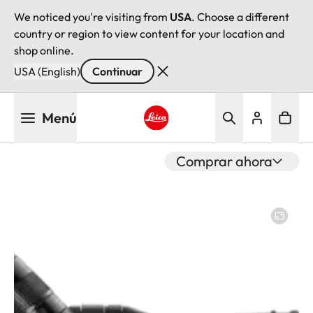
We noticed you're visiting from
USA
. Choose a different
country or region to view content for your location and
shop online.
USA (English)
Continuar
Pasar
Menú
al
contenido
Leica logo - Home
principal
Comprar ahora