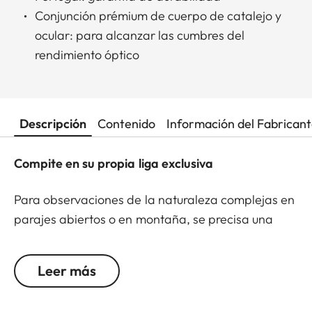
Conjunción prémium de cuerpo de catalejo y
ocular: para alcanzar las cumbres del
rendimiento óptico
Descripción
Contenido
Información del Fabrican
Compite en su propia liga exclusiva
Para observaciones de la naturaleza complejas en
parajes abiertos o en montaña, se precisa una
óptica de altas prestaciones. Esto es exactamente
lo que hace que el Leica APO-Televid cautive a los
Leer más
usuarios: su exquisita calidad de imagen. El
Leica APO-Televid 65 es el acompañante perfecto