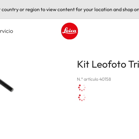
t country or region to view content for your location and shop on
rvicio
Leica logo - Home
Kit Leofoto Tr
N.º artículo 40158