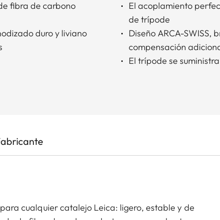
 de fibra de carbono
El acoplamiento perfec
de trípode
nodizado duro y liviano
Diseño ARCA-SWISS, br
s
compensación adicion
El trípode se suministr
Fabricante
a
 para cualquier catalejo Leica: ligero, estable y de