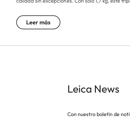
calidad sin excepciones. Con sólo 1,7 kg, este tr
manufactura y su peso mínimo. La rótula fluida p
asegura desplazamientos panorámicos precisos y 
Leer más
sistema de cierre por torsión con 3 segmentos ha
usarlo en exteriores. Gracias al diseño ARCA-SWI
trípode, que podría extraviarse con facilidad. El
mediante la placa de montaje ya integrada en el 
aumenta la ergonomía, mientras que una placa 
flexibilidad para la observación y el
digiscoping
.
comodidad y fiabilidad.
Leica News
Con nuestro boletín de not