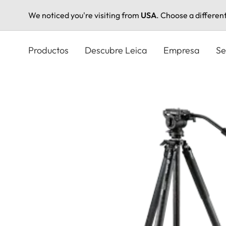
We noticed you're visiting from
USA
. Choose a differen
Pasar
al
Productos
Descubre Leica
Empresa
Se
contenido
principal