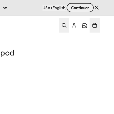
line.
USA (English)
Continuar
ipod